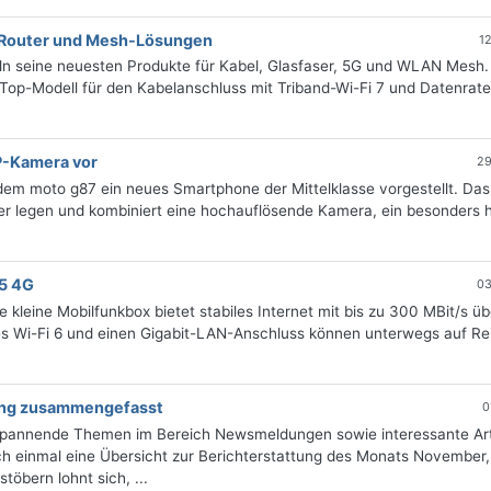
 Router und Mesh-Lösungen
1
ln seine neuesten Produkte für Kabel, Glasfaser, 5G und WLAN Mesh.
s Top-Modell für den Kabelanschluss mit Triband-Wi-Fi 7 und Datenrat
P-Kamera vor
29
em moto g87 ein neues Smartphone der Mittelklasse vorgestellt. Das
her legen und kombiniert eine hochauflösende Kamera, ein besonders h
25 4G
03
 kleine Mobilfunkbox bietet stabiles Internet mit bis zu 300 MBit/s üb
les Wi-Fi 6 und einen Gigabit-LAN-Anschluss können unterwegs auf Re
tung zusammengefasst
0
 spannende Themen im Bereich Newsmeldungen sowie interessante Art
h einmal eine Übersicht zur Berichterstattung des Monats November, 
öbern lohnt sich, ...