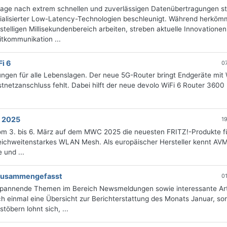
rage nach extrem schnellen und zuverlässigen Datenübertragungen st
ialisierter Low-Latency-Technologien beschleunigt. Während herköm
stelligen Millisekundenbereich arbeiten, streben aktuelle Innovatione
tkommunikation ...
Fi 6
0
ungen für alle Lebenslagen. Der neue 5G-Router bringt Endgeräte mit 
Festnetzanschluss fehlt. Dabei hilft der neue devolo WiFi 6 Router 3600
 2025
1
om 3. bis 6. März auf dem MWC 2025 die neuesten FRITZ!-Produkte f
reichweitenstarkes WLAN Mesh. Als europäischer Hersteller kennt AVM
 und ...
g zusammengefasst
0
 spannende Themen im Bereich Newsmeldungen sowie interessante Art
 einmal eine Übersicht zur Berichterstattung des Monats Januar, sort
öbern lohnt sich, ...