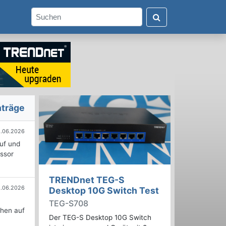
nträge
.06.2026
uf und
ssor
TRENDnet TEG-S
6.06.2026
Desktop 10G Switch Test
n
TEG-S708
chen auf
Der TEG-S Desktop 10G Switch