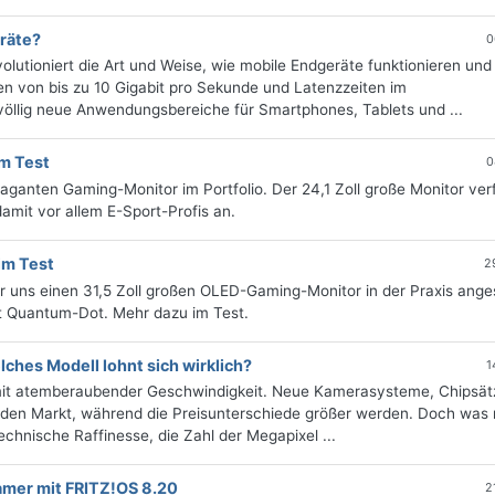
räte?
0
olutioniert die Art und Weise, wie mobile Endgeräte funktionieren und
n von bis zu 10 Gigabit pro Sekunde und Latenzzeiten im
 völlig neue Anwendungsbereiche für Smartphones, Tablets und ...
m Test
0
anten Gaming-Monitor im Portfolio. Der 24,1 Zoll große Monitor ver
amit vor allem E-Sport-Profis an.
m Test
2
ns einen 31,5 Zoll großen OLED-Gaming-Monitor in der Praxis ange
t Quantum-Dot. Mehr dazu im Test.
ches Modell lohnt sich wirklich?
1
 mit atemberaubender Geschwindigkeit. Neue Kamerasysteme, Chipsät
 den Markt, während die Preisunterschiede größer werden. Doch was
echnische Raffinesse, die Zahl der Megapixel ...
amer mit FRITZ!OS 8.20
2