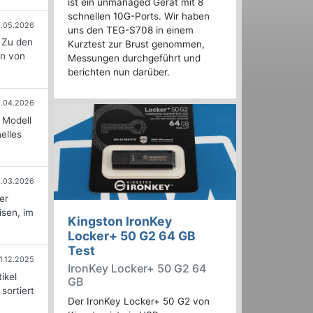
ist ein unmanaged Gerät mit 8
schnellen 10G-Ports. Wir haben
2.05.2026
uns den TEG-S708 in einem
 Zu den
Kurztest zur Brust genommen,
en von
Messungen durchgeführt und
berichten nun darüber.
.04.2026
 Modell
elles
.03.2026
er
isen, im
Kingston IronKey
Locker+ 50 G2 64 GB
Test
1.12.2025
IronKey Locker+ 50 G2 64
ikel
GB
sortiert
Der IronKey Locker+ 50 G2 von