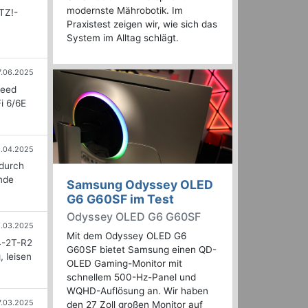
modernste Mährobotik. Im
TZ!-
Praxistest zeigen wir, wie sich das
System im Alltag schlägt.
7.06.2025
peed
i 6/6E
.04.2025
 durch
nde
Samsung Odyssey OLED
G6 G60SF im Test
Odyssey OLED G6 G60SF
.03.2025
Mit dem Odyssey OLED G6
4-2T-R2
G60SF bietet Samsung einen QD-
 leisen
OLED Gaming-Monitor mit
schnellem 500-Hz-Panel und
WQHD-Auflösung an. Wir haben
7.03.2025
den 27 Zoll großen Monitor auf