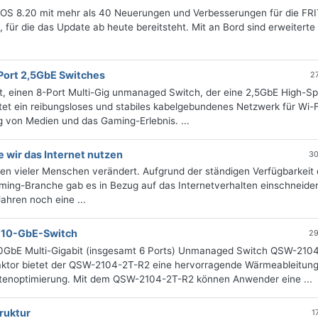
!OS 8.20 mit mehr als 40 Neuerungen und Verbesserungen für die FRI
für die das Update ab heute bereitsteht. Mit an Bord sind erweiterte
Port 2,5GbE Switches
2
, einen 8-Port Multi-Gig unmanaged Switch, der eine 2,5GbE High-S
et ein reibungsloses und stabiles kabelgebundenes Netzwerk für Wi-F
g von Medien und das Gaming-Erlebnis. ...
e wir das Internet nutzen
30
lten vieler Menschen verändert. Aufgrund der ständigen Verfügbarkeit
ming-Branche gab es in Bezug auf das Internetverhalten einschneide
hren noch eine ...
5/10-GbE-Switch
29
10GbE Multi-Gigabit (insgesamt 6 Ports) Unmanaged Switch QSW-210
aktor bietet der QSW-2104-2T-R2 eine hervorragende Wärmeableitung,
itenoptimierung. Mit dem QSW-2104-2T-R2 können Anwender eine ...
ruktur
1