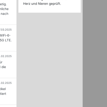
Herz und Nieren geprüft.
etig.
mliche
n nach
7.03.2025
WiFi-6-
 5G LTE.
9.02.2025
ür
 die
1.02.2025
ikel
iert