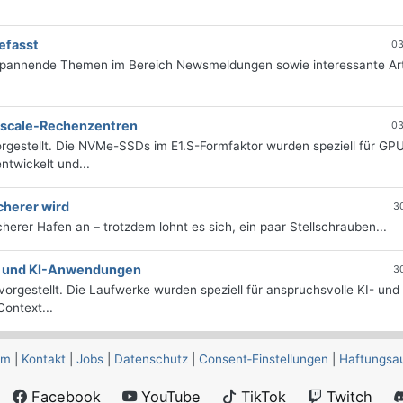
efasst
03
 spannende Themen im Bereich Newsmeldungen sowie interessante Art
erscale-Rechenzentren
03
rgestellt. Die NVMe-SSDs im E1.S-Formfaktor wurden speziell für GP
twickelt und...
cherer wird
3
icherer Hafen an – trotzdem lohnt es sich, ein paar Stellschrauben...
e- und KI-Anwendungen
3
orgestellt. Die Laufwerke wurden speziell für anspruchsvolle KI- und
ontext...
um
|
Kontakt
|
Jobs
|
Datenschutz
|
Consent‑Einstellungen
|
Haftungsa
Facebook
YouTube
TikTok
Twitch