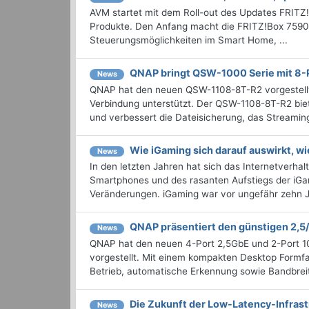
AVM startet mit dem Roll-out des Updates FRITZ
Produkte. Den Anfang macht die FRITZ!Box 7590, 
Steuerungsmöglichkeiten im Smart Home, ...
QNAP bringt QSW-1000 Serie mit 8-
News
QNAP hat den neuen QSW-1108-8T-R2 vorgestellt
Verbindung unterstützt. Der QSW-1108-8T-R2 biet
und verbessert die Dateisicherung, das Streamin
Wie iGaming sich darauf auswirkt, wi
News
In den letzten Jahren hat sich das Internetverha
Smartphones und des rasanten Aufstiegs der iGa
Veränderungen. iGaming war vor ungefähr zehn Ja
QNAP präsentiert den günstigen 2,
News
QNAP hat den neuen 4-Port 2,5GbE und 2-Port 
vorgestellt. Mit einem kompakten Desktop Formf
Betrieb, automatische Erkennung sowie Bandbre
Die Zukunft der Low-Latency-Infrast
News