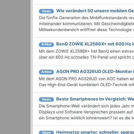
Wie verändert 5G unsere mobilen Ge
News
Die fünfte Generation des Mobilfunkstandards rev
miteinander kommunizieren. Mit Geschwindigkeite
Millisekundenbereich eröffnet diese Technologie
BenQ ZOWIE XL2586X+ mit 600 Hz i
Artikel
Mit dem ZOWIE XL2586X+ hat BenQ einen extravag
über ein 600 Hz schnelles TN-Panel und spricht d
AGON PRO AG326UD OLED-Monitor i
Artikel
Mit dem AGON PRO AG326UD von AOC haben wir u
Das High-End-Gerät kombiniert OLED-Technik mi
Beste Smartphones im Vergleich: Wel
News
Die Smartphone-Welt verändert sich jedes Jahr
Displays und Software-Versprechen prasseln auf
ein Smartphone wirklich lohnenswert? Ist es die t
Heimnetze smarter, schneller, spars
News