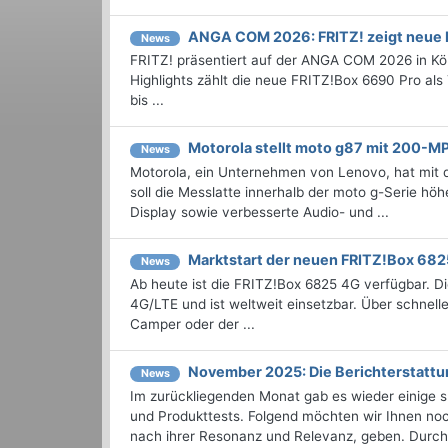
ANGA COM 2026: FRITZ! zeigt neue
News
FRITZ! präsentiert auf der ANGA COM 2026 in Kö
Highlights zählt die neue FRITZ!Box 6690 Pro al
bis ...
Motorola stellt moto g87 mit 200-M
News
Motorola, ein Unternehmen von Lenovo, hat mit d
soll die Messlatte innerhalb der moto g-Serie hö
Display sowie verbesserte Audio- und ...
Marktstart der neuen FRITZ!Box 68
News
Ab heute ist die FRITZ!Box 6825 4G verfügbar. Die
4G/LTE und ist weltweit einsetzbar. Über schnel
Camper oder der ...
November 2025: Die Bericht­erstat
News
Im zurückliegenden Monat gab es wieder einige
und Produkttests. Folgend möchten wir Ihnen noc
nach ihrer Resonanz und Relevanz, geben. Durchst