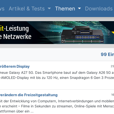
(current)
ws
Artikel & Tests
Themen
Downloads
99 Ei
größerem Display
25
 neue Galaxy A27 5G. Das Smartphone baut auf dem Galaxy A26 5G a
er-AMOLED-Display mit bis zu 120 Hz, einen Snapdragon 6 Gen 3 Proze
erändern die Freizeitgestaltung
1
mit der Entwicklung von Computern, Internetverbindungen und mobile
 erscheint – Filme in Sekunden zu streamen, Online-Spiele mit Mens
ttformen über ein ...