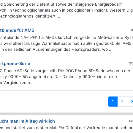
und Speicherung der Datenflut sowie der steigende Energiebedarf
l in technologischer als auch in ökologischer Hinsicht. Western Digi
chnologietrends identifiziert, ...
htblende für AM5
1
ichtblende NA-TPG1 für AMDs kürzlich vorgestellte AM5-basierte Ryz
rs wird überschüssige Wärmeleitpaste nach außen gedrückt. Bei AM5
 in den seitlichen Ausnehmungen des Heatspreaders, wo ...
rtphone-Serie
20
 Phone 6D-Serie vorgestellt. Die ROG Phone 6D-Serie wird von der
ity 9000+ 5G angetrieben. Der Dimensity 9000+ bietet eine
 Vergleich zum ...
(current)
1
2
ht man im Alltag wirklich
05
 und startet zum ersten Mal. Ein Gefühl der Vorfreude macht sich bre