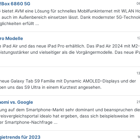
Z!Box 6860 5G
0
 bietet AVM eine Lösung für schnelles Mobilfunkinternet mit WLAN H
ls auch im Außenbereich einsetzen lässt. Dank modernster 5G-Technol
chkeiten erfüllt ...
Pro Modelle
1
iPad Air und das neue iPad Pro erhältlich. Das iPad Air 2024 mit M2
istungsstärker und vielseitiger als die Vorgängermodelle. Das neue iP
1
neue Galaxy Tab S9 Familie mit Dynamic AMOLED-Displays und der
en uns das S9 Ultra in einem Kurztest angesehen.
aomi vs. Google
2
msung auf dem Smartphone-Markt sehr dominant und beanspruchen die
eisvergleichsportal idealo hat ergeben, dass sich beispielsweise im
er Smartphone-Nachfrage ...
gietrends für 2023
1