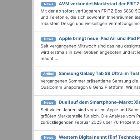
AVM verkündet Marktstart der FRIT
News
Mit der ab sofort verfügbaren FRITZ!Box 6860 5G
und Telefonie, die sich sowohl in Innenräumen a
robustem Design und vielseitigen Vernetzungsmögli
Apple bringt neue iPad Air und iPad 
News
Seit vergangenen Mittwoch sind das neu designte 
wird erstmals in zwei Größen angeboten und ist le
macht ...
Samsung Galaxy Tab S9 Ultra im Test
Artikel
Vergangenen Sommer präsentierte Samsung die 
Qualcomm Snapdragon 8 Gen2 Plattform. Wir hab
Duell auf dem Smartphone-Markt: Xi
News
Seit vielen Jahren sind vor allem Apple und Sa
größten Marktanteile für sich. Die Analyse vom Pr
zurückliegenden Februar 2023 über 70 Prozent d
Western Digital nennt fünf Technolo
News