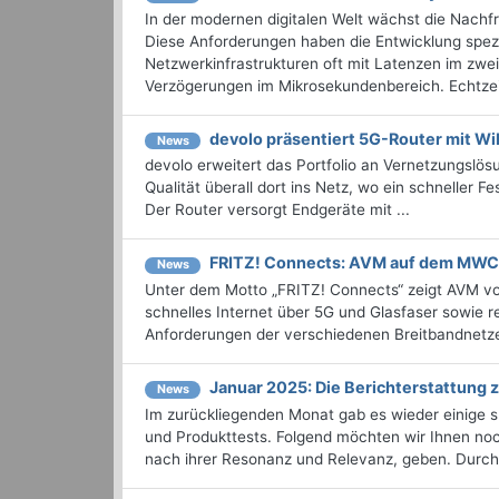
In der modernen digitalen Welt wächst die Nachf
Diese Anforderungen haben die Entwicklung spez
Netzwerkinfrastrukturen oft mit Latenzen im zwei
Verzögerungen im Mikrosekundenbereich. Echtzei
devolo präsentiert 5G-Router mit Wi
News
devolo erweitert das Portfolio an Vernetzungslös
Qualität überall dort ins Netz, wo ein schneller 
Der Router versorgt Endgeräte mit ...
FRITZ! Connects: AVM auf dem MWC
News
Unter dem Motto „FRITZ! Connects“ zeigt AVM v
schnelles Internet über 5G und Glasfaser sowie 
Anforderungen der verschiedenen Breitbandnetze
Januar 2025: Die Bericht­erstattun
News
Im zurückliegenden Monat gab es wieder einige
und Produkttests. Folgend möchten wir Ihnen noch
nach ihrer Resonanz und Relevanz, geben. Durchst