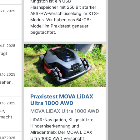
Kingston ist ein USB-
Flashspeicher mit 256 Bit starker
6.11.2025
AES-HW-Verschlüsselung im XTS-
Modus. Wir haben das 64-GB-
Modell im Praxistest genauer
begutachtet.
4.11.2025
fügt
9.10.2025
sehen.
Praxistest MOVA LiDAX
Ultra 1000 AWD
4.10.2025
MOVA LiDAX Ultra 1000 AWD
ze,
 macht
LiDAR-Navigation, KI-gestützte
Hinderniserkennung und
Allradantrieb: Der MOVA LiDAX
1.07.2025
Ultra 1000 AWD verspricht